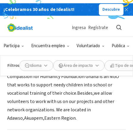
¡Celebramos 30 años de Idealist!
Descubre
ORGANIZACIÓN SIN FIN DE LUCRO
Compassion Foundation Ghana
Ingresa
Regístrate
koforidua, XA, Ghana
|
www.poorchild.webs.com
Participa
Encuentra empleo
Voluntariado
Publica
Acerca de
Filtros
Idioma
Área de impacto
Tipo de o
Compassion for Humanity Foundation Ghana is an NGO
that works to support needy children into school or
vocational training of their choice.Besides,we allow
volunteers to work with us on our projects and other
network organizations. We are located in
Adawso,Akuapem,Eastern Region.