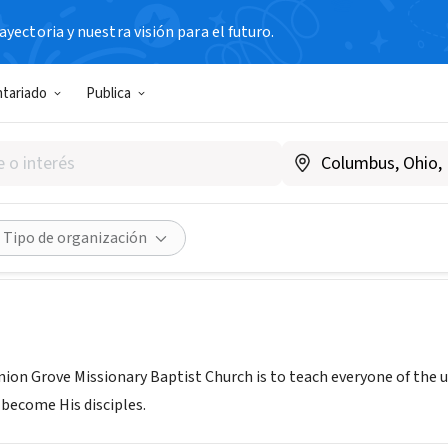
yectoria y nuestra visión para el futuro.
N SIN FIN DE LUCRO
ntariado
Publica
ION GROVE BAPTIST CHURC
c-ny.org
Compartir
Tipo de organización
ion Grove Missionary Baptist Church is to teach everyone of the un
become His disciples.