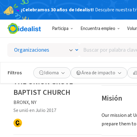
¡Celebramos 30 años de Idealist!
Descubre nuestra tra
ORGANIZACIÓ
Participa
Encuentra empleo
Volu
THE UN
Buscar
BRONX, NY
|
ugmb
por
palabra
clave
Guardar
Filtros
Idioma
Área de impacto
o
THE UNION GROVE
interés
BAPTIST CHURCH
Misión
BRONX, NY
Se unió en Julio 2017
Our mission at Un
prepare them to 