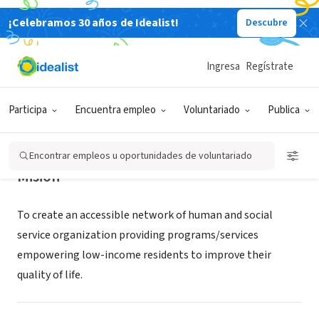
¡Celebramos 30 años de Idealist!
Descubre
ORGANIZACIÓN SIN FIN DE LUCRO
The LaStraw, Inc.
Ingresa
Regístrate
Detroit, MI
Participa
Encuentra empleo
Voluntariado
Publica
Encontrar empleos u oportunidades de voluntariado
Misión
To create an accessible network of human and social
service organization providing programs/services
empowering low-income residents to improve their
quality of life.