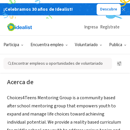
¡Celebramos 30 años de Idealist!
Descubre
ORGANIZACIÓN SIN FIN DE LUCRO
Ingresa
Regístrate
Choices4Teens Mentoring Group
Participa
Encuentra empleo
Voluntariado
Publica
Brockton, MA
|
www.choices4teens.org/
Encontrar empleos u oportunidades de voluntariado
Acerca de
Choices4Teens Mentoring Group is a community based
after school mentoring group that empowers youth to
expand and manage life choices toward achieving
individual potential. We provide a reality based curriculum