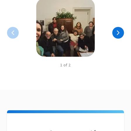
1
of
2