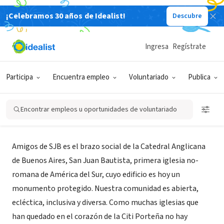
¡Celebramos 30 años de Idealist!
Descubre
ORGANIZACIÓN SIN FIN DE LUCRO
Ingresa
Regístrate
Amigos de SJB
Participa
Encuentra empleo
Voluntariado
Publica
Buenos Aires, CABA, Argentina
|
catedralanglicana.org.ar
Encontrar empleos u oportunidades de voluntariado
Acerca de
Amigos de SJB es el brazo social de la Catedral Anglicana
de Buenos Aires, San Juan Bautista, primera iglesia no-
romana de América del Sur, cuyo edificio es hoy un
monumento protegido. Nuestra comunidad es abierta,
ecléctica, inclusiva y diversa. Como muchas iglesias que
han quedado en el corazón de la Citi Porteña no hay