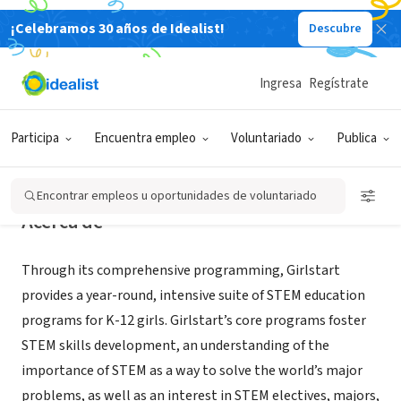
¡Celebramos 30 años de Idealist!
Descubre
ORGANIZACIÓN SIN FIN DE LUCRO
Girlstart
Ingresa
Regístrate
Austin, TX
|
www.girlstart.org
Participa
Encuentra empleo
Voluntariado
Publica
Encontrar empleos u oportunidades de voluntariado
Acerca de
Through its comprehensive programming, Girlstart
provides a year-round, intensive suite of STEM education
programs for K-12 girls. Girlstart’s core programs foster
STEM skills development, an understanding of the
importance of STEM as a way to solve the world’s major
problems, as well as an interest in STEM electives, majors,