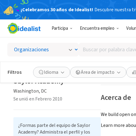
¡Celebramos 30 años de Idealist!
Descubre nuestra tra
ORGANIZACIÓ
Participa
Encuentra empleo
Volu
Saylor
Buscar
Washington, DC
|
por
palabra
clave
Guardar
Filtros
Idioma
Área de impacto
o
Saylor Academy
interés
Washington, DC
Acerca de
Se unió en Febrero 2010
We build open on
¿Formas parte del equipo de Saylor
Learn more abou
Academy? Administra el perfil y los