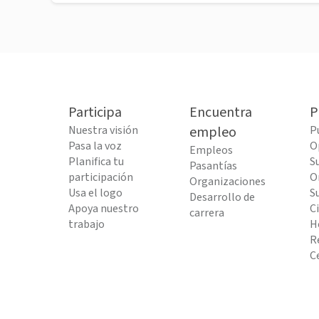
Participa
Encuentra
P
Nuestra visión
empleo
P
Pasa la voz
O
Empleos
Planifica tu
S
Pasantías
participación
O
Organizaciones
Usa el logo
S
Desarrollo de
Apoya nuestro
C
carrera
trabajo
H
R
C