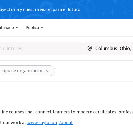
yectoria y nuestra visión para el futuro.
N SIN FIN DE LUCRO
ntariado
Publica
 Academy
www.saylor.org
Compartir
Tipo de organización
line courses that connect learners to modern certificates, profes
t our work at
www.saylor.org/about