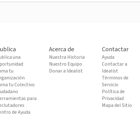
ublica
Acerca de
Contactar
ublica una
Nuestra Historia
Ayuda
portunidad
Nuestro Equipo
Contactar a
uma tu
Donar a Idealist
Idealist
rganización
Términos de
uma tu Colectivo
Servicio
iudadano
Política de
erramientas para
Privacidad
eclutadores
Mapa del Sitio
entro de Ayuda