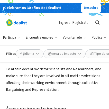
¡Celebramos 30 años de Idealist!
Descubre
ORGANIZACIÓN SIN FIN DE LUCRO
Uganda Scientists, Researchers
Ingresa
Regístrate
and Allied Workers' Union
Participa
Encuentra empleo
Voluntariado
Publica
Uganda, 07, Tanzania
|
www.usrawu.org
Filtros
Idioma
Área de impacto
Tipo de o
Acerca de
To attain decent work for scientists and Researchers, and
make sure that they are involved in all matters/decisions
affecting their working environment through collective
Bargaining and Representation.
Áreas de impacto incluyen