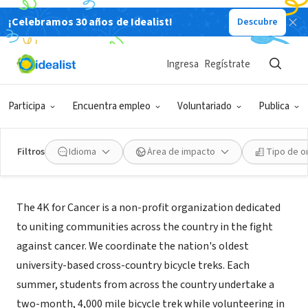
¡Celebramos 30 años de Idealist!
Descubre
ORGANIZACIÓN SIN FIN DE LUCRO
4K for Cancer
Ingresa
Regístrate
Baltimore, MD
|
www.4kforcancer.org
Participa
Encuentra empleo
Voluntariado
Publica
Filtros
Idioma
Área de impacto
Tipo de o
Acerca de
The 4K for Cancer is a non-profit organization dedicated
to uniting communities across the country in the fight
against cancer. We coordinate the nation's oldest
university-based cross-country bicycle treks. Each
summer, students from across the country undertake a
two-month, 4,000 mile bicycle trek while volunteering in