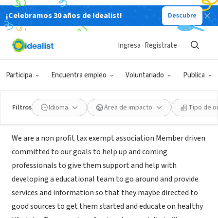
¡Celebramos 30 años de Idealist!
Descubre
ORGANIZACIÓN SIN FIN DE LUCRO
Fitness Professional Lifestyle
Ingresa
Regístrate
Association
Participa
Encuentra empleo
Voluntariado
Publica
Dayton, OH
|
fitprolifestyle.webs.com
Filtros
Idioma
Área de impacto
Tipo de o
Misión
We are a non profit tax exempt association Member driven
committed to our goals to help up and coming
professionals to give them support and help with
developing a educational team to go around and provide
services and information so that they maybe directed to
good sources to get them started and educate on healthy