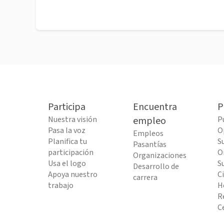
Participa
Encuentra
P
Nuestra visión
empleo
P
Pasa la voz
O
Empleos
Planifica tu
S
Pasantías
participación
O
Organizaciones
Usa el logo
S
Desarrollo de
Apoya nuestro
C
carrera
trabajo
H
R
C