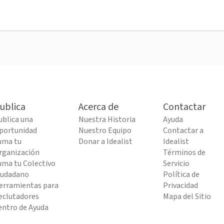
ublica
Acerca de
Contactar
ublica una
Nuestra Historia
Ayuda
portunidad
Nuestro Equipo
Contactar a
uma tu
Donar a Idealist
Idealist
rganización
Términos de
uma tu Colectivo
Servicio
iudadano
Política de
erramientas para
Privacidad
eclutadores
Mapa del Sitio
entro de Ayuda