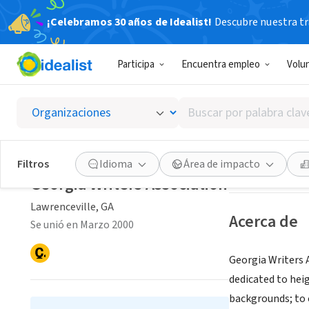
¡Celebramos 30 años de Idealist!
Descubre nuestra tra
ORGANIZACIÓ
Participa
Encuentra empleo
Volu
Georgia
Buscar
Lawrenceville, G
por
palabra
clave
Guardar
Filtros
Idioma
Área de impacto
o
Georgia Writers Association
interés
Lawrenceville, GA
Acerca de
Se unió en Marzo 2000
Georgia Writers A
dedicated to hei
backgrounds; to 