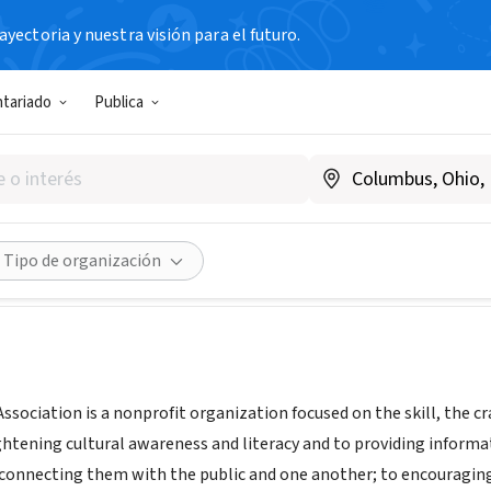
yectoria y nuestra visión para el futuro.
N SIN FIN DE LUCRO
ntariado
Publica
 Writers Association
A
|
www.georgiawriters.org
Compartir
Tipo de organización
ssociation is a nonprofit organization focused on the skill, the cr
ghtening cultural awareness and literacy and to providing informat
connecting them with the public and one another; to encouraging 