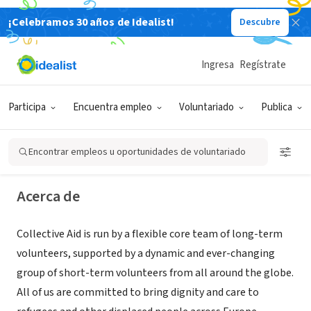
¡Celebramos 30 años de Idealist!
Descubre
ORGANIZACIÓN SIN FIN DE LUCRO
Ingresa
Regístrate
Collective Aid
Participa
Encuentra empleo
Voluntariado
Publica
Calais, Hauts-de-France, Francia
|
www.collectiveaidngo.org/
Encontrar empleos u oportunidades de voluntariado
Acerca de
Collective Aid is run by a flexible core team of long-term
volunteers, supported by a dynamic and ever-changing
group of short-term volunteers from all around the globe.
All of us are committed to bring dignity and care to