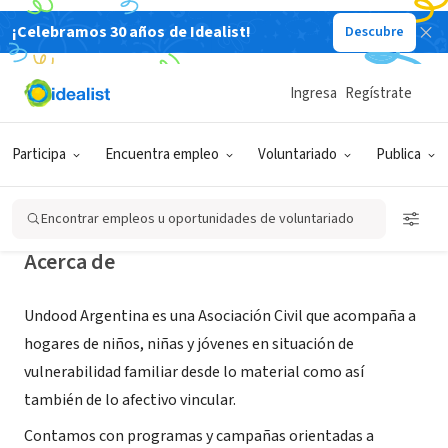
¡Celebramos 30 años de Idealist!
Descubre
ORGANIZACIÓN SIN FIN DE LUCRO
Undood Argentina
Ingresa
Regístrate
Buenos Aires, Cdad. Autónoma de
|
undoodargentina.com.ar/
Buenos Aires, Argentina
Participa
Encuentra empleo
Voluntariado
Publica
Encontrar empleos u oportunidades de voluntariado
Acerca de
Undood Argentina es una Asociación Civil que acompaña a
hogares de niños, niñas y jóvenes en situación de
vulnerabilidad familiar desde lo material como así
también de lo afectivo vincular.
Contamos con programas y campañas orientadas a