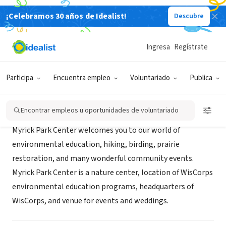
¡Celebramos 30 años de Idealist!
Descubre
ORGANIZACIÓN SIN FIN DE LUCRO
Myrick Park Center
Ingresa
Regístrate
La Crosse, WI
|
myrickparkcenter.org
Participa
Encuentra empleo
Voluntariado
Publica
Acerca de
Encontrar empleos u oportunidades de voluntariado
Myrick Park Center welcomes you to our world of
environmental education, hiking, birding, prairie
restoration, and many wonderful community events.
Myrick Park Center is a nature center, location of WisCorps
environmental education programs, headquarters of
WisCorps, and venue for events and weddings.