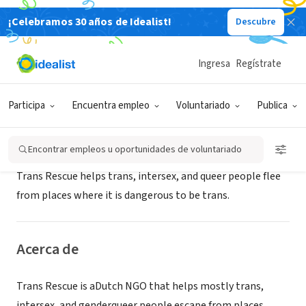
¡Celebramos 30 años de Idealist!
Descubre
ORGANIZACIÓN SIN FIN DE LUCRO
Trans Rescue
Ingresa
Regístrate
Enschede, OV, Países Bajos
|
transrescue.org
Participa
Encuentra empleo
Voluntariado
Publica
Misión
Encontrar empleos u oportunidades de voluntariado
Trans Rescue helps trans, intersex, and queer people flee
from places where it is dangerous to be trans.
Acerca de
Trans Rescue is aDutch NGO that helps mostly trans,
intersex, and genderqueer people escape from places