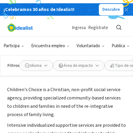
¡Celebramos 30 años de Idealist!
Descubre
ORGANIZACIÓN SIN FIN DE LUCRO
Children's Choice
Ingresa
Regístrate
Belllmawr, NJ
|
www.childrenschoice.org
Participa
Encuentra empleo
Voluntariado
Publica
Filtros
Idioma
Área de impacto
Tipo de o
Acerca de
Children's Choice is a Christian, non-profit social service
agency, providing specialized community-based services
to children and families in need of the re-integrative
process of family living.
Intensive individualized supportive services are provided to