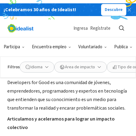
¡Celebramos 30 años de Idealist!
Descubre
ORGANIZACIÓN SIN FIN DE LUCRO
Developers for Good
Ingresa
Regístrate
Colegiales, CABA,
|
www.developersforgood.com/sumate.html
Argentina
Participa
Encuentra empleo
Voluntariado
Publica
Acerca de
Filtros
Idioma
Área de impacto
Tipo de o
Developers for Good es una comunidad de jóvenes,
emprendedores, programadores y expertos en tecnología
que entienden que su conocimiento es un medio para
transformar la realidad y encarar problemáticas sociales.
Articulamos y aceleramos para lograr un impacto
colectivo