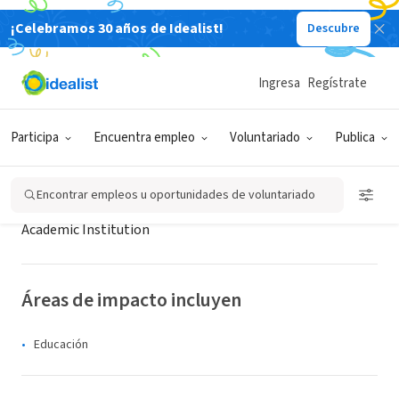
¡Celebramos 30 años de Idealist!
Descubre
ORGANIZACIÓN SIN FIN DE LUCRO
Irish Centre for Human Rights
Ingresa
Regístrate
Galway City, G, Irlanda
|
www.nuigalway.ie/human_rights
Participa
Encuentra empleo
Voluntariado
Publica
Acerca de
Encontrar empleos u oportunidades de voluntariado
Academic Institution
Áreas de impacto incluyen
Educación