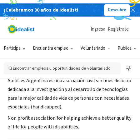
¡Celebramos 30 años de Idealist!
Descubre
ORGANIZACIÓN SIN FIN DE LUCRO
Abilities Argentina
Ingresa
Regístrate
Buenos Aires, XA, Argentina
Participa
Encuentra empleo
Voluntariado
Publica
Acerca de
Encontrar empleos u oportunidades de voluntariado
Abilities Argentina es una asociación civil sin fines de lucro
dedicada a la investigación y al desarrollo de tecnologías
para la mejor calidad de vida de personas con necesidades
especiales (handicapped).
Non profit association for helping achieve a better quality
of life for people with disabilities.