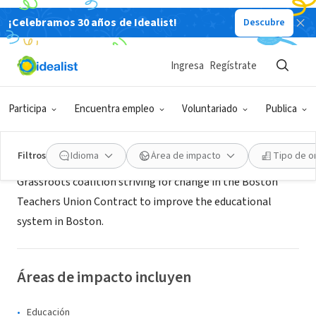
¡Celebramos 30 años de Idealist!
Descubre
ORGANIZACIÓN SIN FIN DE LUCRO
Boston United for Students
Ingresa
Regístrate
Boston, MA
Participa
Encuentra empleo
Voluntariado
Publica
Acerca de
Filtros
Idioma
Área de impacto
Tipo de o
Grassroots coalition striving for change in the Boston
Teachers Union Contract to improve the educational
system in Boston.
Áreas de impacto incluyen
Educación