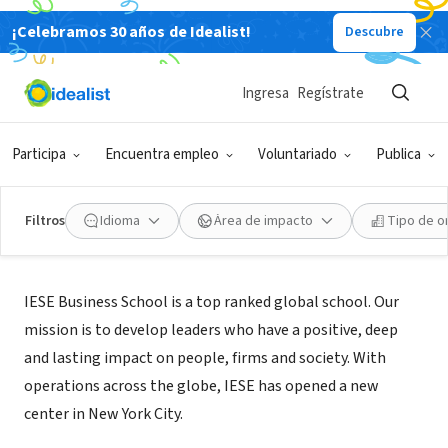
¡Celebramos 30 años de Idealist!
Descubre
ORGANIZACIÓN SIN FIN DE LUCRO
IESE
Ingresa
Regístrate
NY
|
www.iese.edu/usa
Participa
Encuentra empleo
Voluntariado
Publica
Filtros
Idioma
Área de impacto
Tipo de o
Acerca de
IESE Business School is a top ranked global school. Our
mission is to develop leaders who have a positive, deep
and lasting impact on people, firms and society. With
operations across the globe, IESE has opened a new
center in New York City.