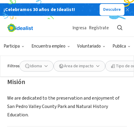
¡Celebramos 30 años de Idealist!
Descubre
ORGANIZACIÓN SIN FIN DE LUCRO
FRIENDS OF SAN PEDRO VALLEY
Ingresa
Regístrate
COUNTY PARK
Participa
Encuentra empleo
Voluntariado
Publica
PACIFICA, CA
|
friendsofsanpedrovalleypark.org/
Filtros
Idioma
Área de impacto
Tipo de o
Misión
We are dedicated to the preservation and enjoyment of
San Pedro Valley County Park and Natural History
Education.