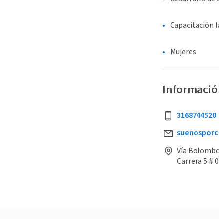
Capacitación 
Mujeres
Informació
3168744520
suenospor
Vía Bolombo
Carrera 5 # 0