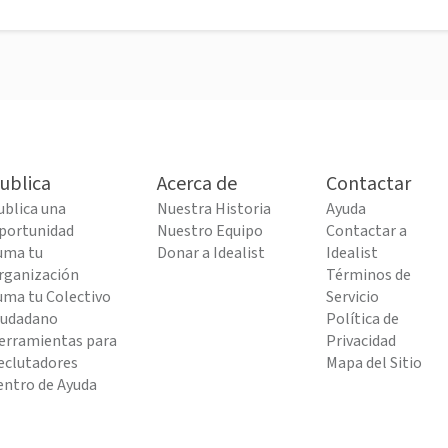
ublica
Acerca de
Contactar
ublica una
Nuestra Historia
Ayuda
portunidad
Nuestro Equipo
Contactar a
uma tu
Donar a Idealist
Idealist
rganización
Términos de
uma tu Colectivo
Servicio
iudadano
Política de
erramientas para
Privacidad
eclutadores
Mapa del Sitio
entro de Ayuda