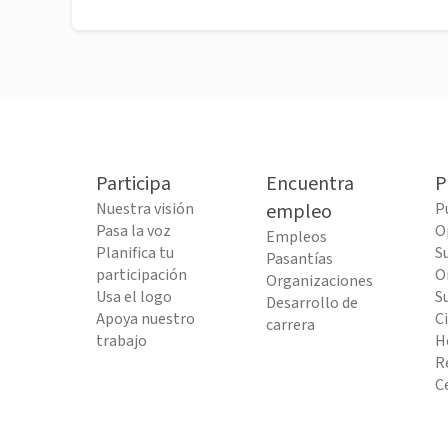
Participa
Encuentra
P
Nuestra visión
empleo
P
Pasa la voz
O
Empleos
Planifica tu
S
Pasantías
participación
O
Organizaciones
Usa el logo
S
Desarrollo de
Apoya nuestro
C
carrera
trabajo
H
R
C