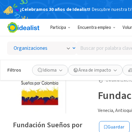
¡Celebramos 30 años de Idealist!
Descubre nuestra tra
Participa
Encuentra empleo
Volu
Buscar
por
palabra
clave
Filtros
Idioma
Área de impacto
o
interés
ORGANIZACIÓ
Fundac
Venecia, Antioqu
Fundación Sueños por
Guardar