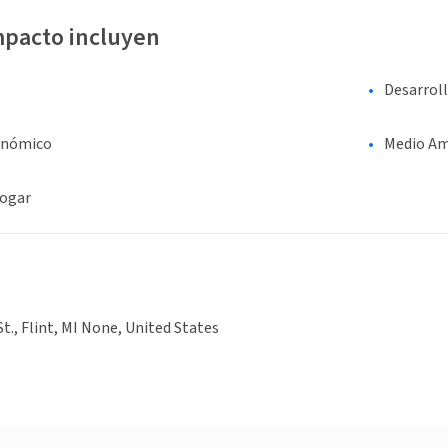
mpacto incluyen
Desarrol
onómico
Medio Am
hogar
St., Flint, MI None, United States