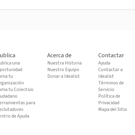
ublica
Acerca de
Contactar
ublica una
Nuestra Historia
Ayuda
portunidad
Nuestro Equipo
Contactar a
uma tu
Donar a Idealist
Idealist
rganización
Términos de
uma tu Colectivo
Servicio
iudadano
Política de
erramientas para
Privacidad
eclutadores
Mapa del Sitio
entro de Ayuda