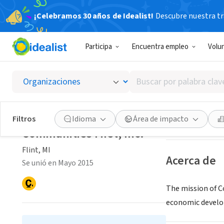
¡Celebramos 30 años de Idealist!
Descubre nuestra tra
ORGANIZACIÓ
Participa
Encuentra empleo
Volu
Communi
Buscar
Flint, MI
|
www.co
por
palabra
clave
Guardar
Filtros
Idioma
Área de impacto
o
Communities First, Inc.
interés
Flint, MI
Acerca de
Se unió en Mayo 2015
The mission of C
economic develo