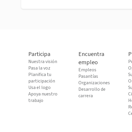
Participa
Encuentra
P
Nuestra visión
empleo
P
Pasa la voz
O
Empleos
Planifica tu
S
Pasantías
participación
O
Organizaciones
Usa el logo
S
Desarrollo de
Apoya nuestro
C
carrera
trabajo
H
R
C