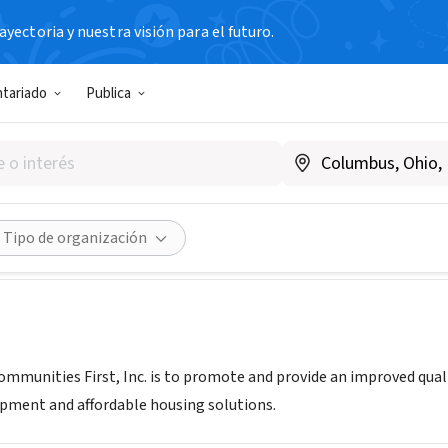
yectoria y nuestra visión para el futuro.
N SIN FIN DE LUCRO
ntariado
Publica
ties First, Inc.
mmunitiesfirstinc.org
Compartir
Tipo de organización
ommunities First, Inc. is to promote and provide an improved quali
pment and affordable housing solutions.