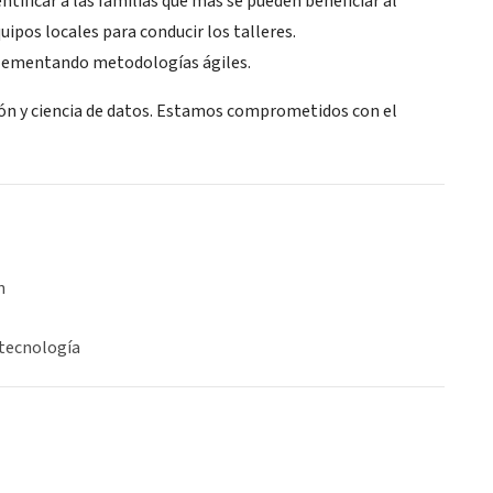
entificar a las familias que más se pueden beneficiar al
uipos locales para conducir los talleres.
lementando metodologías ágiles.
ción y ciencia de datos. Estamos comprometidos con el
n
 tecnología