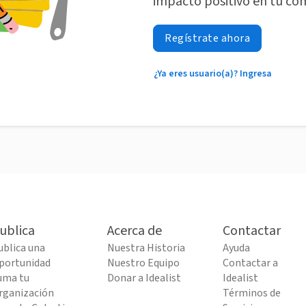
impacto positivo en tu co
Regístrate ahora
¿Ya eres usuario(a)? Ingresa
ublica
Acerca de
Contactar
ublica una
Nuestra Historia
Ayuda
portunidad
Nuestro Equipo
Contactar a
uma tu
Donar a Idealist
Idealist
rganización
Términos de