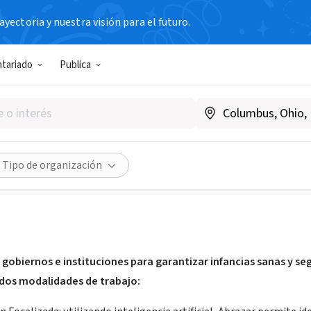
yectoria y nuestra visión para el futuro.
N SIN FIN DE LUCRO
ntariado
Publica
ión Abrazar
BA, Argentina
|
fundacionabrazar.org
Compartir
Tipo de organización
gobiernos e instituciones para garantizar infancias sanas y s
dos modalidades de trabajo: