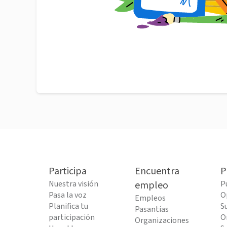
Participa
Encuentra
P
Nuestra visión
empleo
P
Pasa la voz
O
Empleos
Planifica tu
S
Pasantías
participación
O
Organizaciones