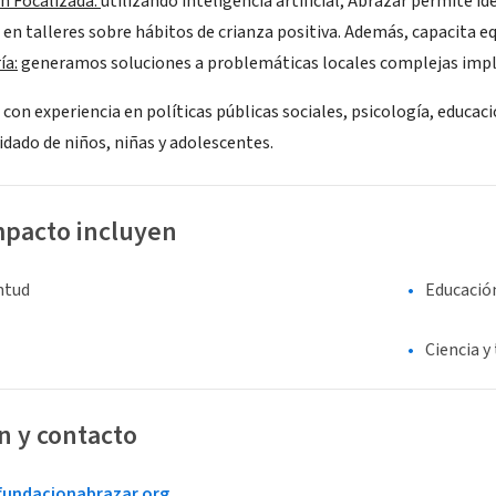
n Focalizada:
utilizando inteligencia artificial, Abrazar permite id
 en talleres sobre hábitos de crianza positiva. Además, capacita eq
ía:
generamos soluciones a problemáticas locales complejas imp
con experiencia en políticas públicas sociales, psicología, educa
uidado de niños, niñas y adolescentes.
mpacto incluyen
entud
Educació
Ciencia y
n y contacto
undacionabrazar.org