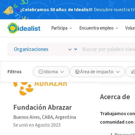
¡Celebramos 30 años de Idealist!
Descubre nuestra tra
ORGANIZACIÓ
Participa
Encuentra empleo
Volu
Fundac
Buscar
Buenos Aires, CA
por
palabra
clave
Guardar
Filtros
Idioma
Área de impacto
o
interés
Acerca de
Fundación Abrazar
Trabajamos con 
Buenos Aires, CABA, Argentina
comunidad con 
Se unió en Agosto 2023