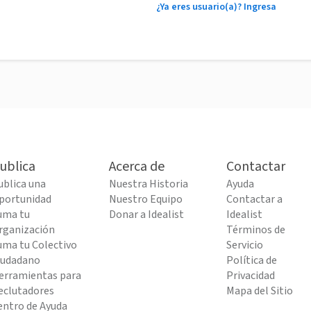
¿Ya eres usuario(a)? Ingresa
ublica
Acerca de
Contactar
ublica una
Nuestra Historia
Ayuda
portunidad
Nuestro Equipo
Contactar a
uma tu
Donar a Idealist
Idealist
rganización
Términos de
uma tu Colectivo
Servicio
iudadano
Política de
erramientas para
Privacidad
eclutadores
Mapa del Sitio
entro de Ayuda