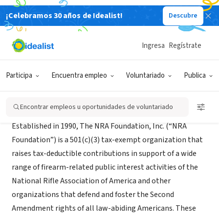
¡Celebramos 30 años de Idealist!
Descubre
ORGANIZACIÓN SIN FIN DE LUCRO
Friends of NRA
Ingresa
Regístrate
Taylor Mill, KY
|
www.friendsofnra.org
Participa
Encuentra empleo
Voluntariado
Publica
Acerca de
Encontrar empleos u oportunidades de voluntariado
Established in 1990, The NRA Foundation, Inc. (“NRA
Foundation”) is a 501(c)(3) tax-exempt organization that
raises tax-deductible contributions in support of a wide
range of firearm-related public interest activities of the
National Rifle Association of America and other
organizations that defend and foster the Second
Amendment rights of all law-abiding Americans. These