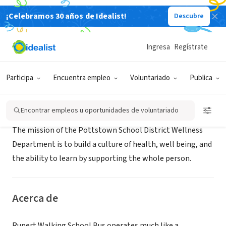
¡Celebramos 30 años de Idealist!
Descubre
ORGANIZACIÓN SIN FIN DE LUCRO
Rupert El School
Ingresa
Regístrate
Pottstown, PA
|
Participa
Encuentra empleo
Voluntariado
Publica
Misión
Encontrar empleos u oportunidades de voluntariado
The mission of the Pottstown School District Wellness
Department is to build a culture of health, well being, and
the ability to learn by supporting the whole person.
Acerca de
Rupert Walking School Bus operates much like a