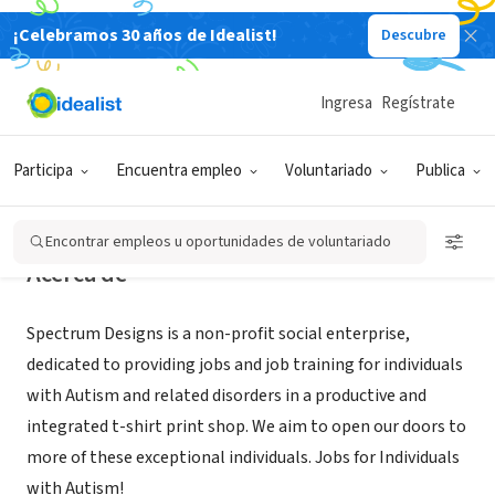
¡Celebramos 30 años de Idealist!
Descubre
ORGANIZACIÓN SIN FIN DE LUCRO
Spectrum Designs Foundation
Ingresa
Regístrate
Port Washington, NY
|
www.spectrumdesigns.org
Participa
Encuentra empleo
Voluntariado
Publica
Encontrar empleos u oportunidades de voluntariado
Acerca de
Spectrum Designs is a non-profit social enterprise,
dedicated to providing jobs and job training for individuals
with Autism and related disorders in a productive and
integrated t-shirt print shop. We aim to open our doors to
more of these exceptional individuals. Jobs for Individuals
with Autism!