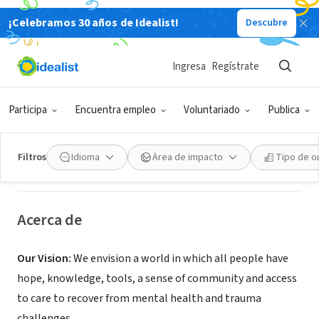
¡Celebramos 30 años de Idealist!
Descubre
ORGANIZACIÓN SIN FIN DE LUCRO
Ingresa
Regístrate
Open Excellence (Foundation for
Excellence in Mental Health Care)
Participa
Encuentra empleo
Voluntariado
Publica
Wilsonville, OR
|
openexcellence.org
Filtros
Idioma
Área de impacto
Tipo de o
Acerca de
Our Vision:
We envision a world in which all people have
hope, knowledge, tools, a sense of community and access
to care to recover from mental health and trauma
challenges.