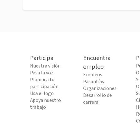
Participa
Encuentra
P
Nuestra visión
empleo
P
Pasa la voz
O
Empleos
Planifica tu
S
Pasantías
participación
O
Organizaciones
Usa el logo
S
Desarrollo de
Apoya nuestro
C
carrera
trabajo
H
R
C