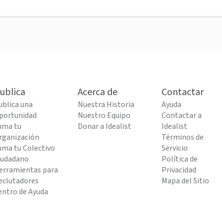
ublica
Acerca de
Contactar
ublica una
Nuestra Historia
Ayuda
portunidad
Nuestro Equipo
Contactar a
uma tu
Donar a Idealist
Idealist
rganización
Términos de
uma tu Colectivo
Servicio
iudadano
Política de
erramientas para
Privacidad
eclutadores
Mapa del Sitio
entro de Ayuda