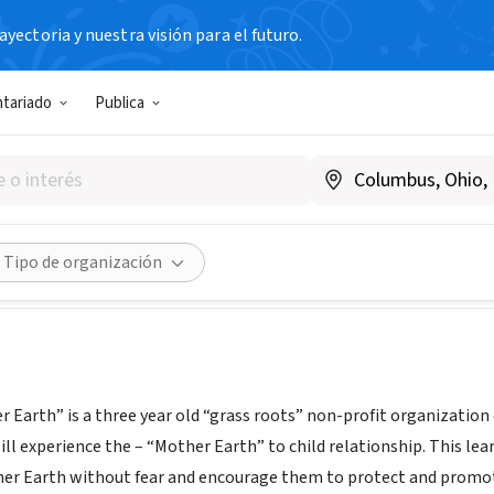
yectoria y nuestra visión para el futuro.
N SIN FIN DE LUCRO
ntariado
Publica
ve Mother Earth
lme.org
Compartir
Tipo de organización
r Earth” is a three year old “grass roots” non-profit organization
ll experience the – “Mother Earth” to child relationship. This le
er Earth without fear and encourage them to protect and promote