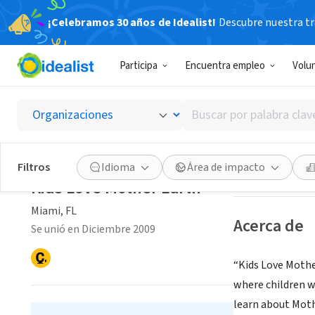
¡Celebramos 30 años de Idealist!
Descubre nuestra tra
ORGANIZACIÓ
Participa
Encuentra empleo
Volu
Kids Lo
Buscar
Miami, FL
|
www.k
por
palabra
clave
Guardar
Filtros
Idioma
Área de impacto
o
Kids Love Mother Earth
interés
Miami, FL
Acerca de
Se unió en Diciembre 2009
“Kids Love Mothe
where children wi
learn about Moth