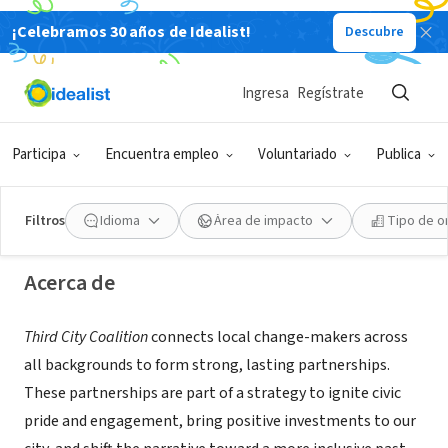
¡Celebramos 30 años de Idealist!
Descubre
ORGANIZACIÓN SIN FIN DE LUCRO
Ingresa
Regístrate
Third City Coalition
Participa
Encuentra empleo
Voluntariado
Publica
Stockton, CA
|
www.thirdcity.co
Filtros
Idioma
Área de impacto
Tipo de o
Acerca de
Third City Coalition
connects local change-makers across
all backgrounds to form strong, lasting partnerships.
These partnerships are part of a strategy to ignite civic
pride and engagement, bring positive investments to our