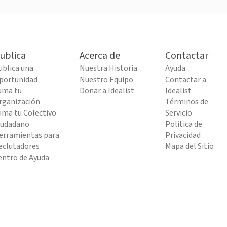
ublica
Acerca de
Contactar
ublica una
Nuestra Historia
Ayuda
portunidad
Nuestro Equipo
Contactar a
uma tu
Donar a Idealist
Idealist
rganización
Términos de
uma tu Colectivo
Servicio
iudadano
Política de
erramientas para
Privacidad
eclutadores
Mapa del Sitio
entro de Ayuda