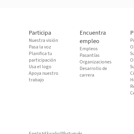
Participa
Encuentra
P
Nuestra visión
empleo
P
Pasa la voz
O
Empleos
Planifica tu
S
Pasantías
participación
O
Organizaciones
Usa el logo
S
Desarrollo de
Apoya nuestro
C
carrera
trabajo
H
R
C
English
Español
Português