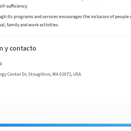
elf-sufficiency.
gh its programs and services encourages the inclusion of people w
nal, family and work activities.
n y contacto
0
ogy Center Dr, Stoughton, MA 02072, USA