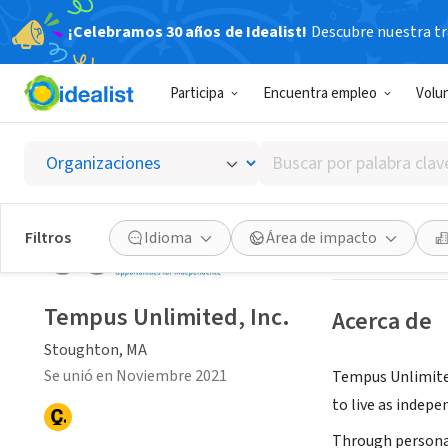
¡Celebramos 30 años de Idealist!
Descubre nuestra tra
ORGANIZACIÓ
Participa
Encuentra empleo
Volu
Tempus 
Buscar
Stoughton, MA
|
t
por
palabra
clave
Guardar
Filtros
Idioma
Área de impacto
o
interés
Tempus Unlimited, Inc.
Acerca de
Stoughton, MA
Se unió en Noviembre 2021
Tempus Unlimited
to live as indepe
Through personal