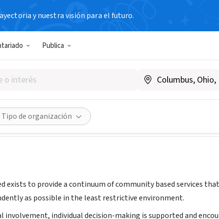
yectoria y nuestra visión para el futuro.
N SIN FIN DE LUCRO
ntariado
Publica
Unlimited, Inc.
empusunlimited.org/
Compartir
Tipo de organización
 exists to provide a continuum of community based services that su
ndently as possible in the least restrictive environment.
 involvement, individual decision-making is supported and encou