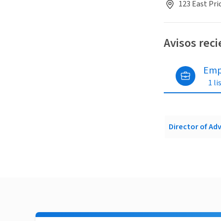
123 East Pri
Avisos rec
Emp
1 li
Director of A