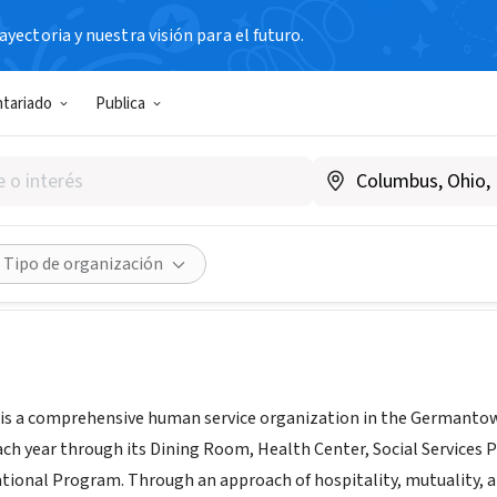
yectoria y nuestra visión para el futuro.
N SIN FIN DE LUCRO
ntariado
Publica
 Face
|
facetofacegermantown.org
dades
Guardar
Compartir
Tipo de organización
c. is a comprehensive human service organization in the Germantown
ach year through its Dining Room, Health Center, Social Services
tional Program. Through an approach of hospitality, mutuality, 