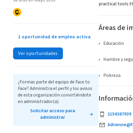
Se unió en Mayo 2010
practical tools t
Áreas de i
1 oportunidad de empleo activa
Educación
Ver oportunidades
Hambre y segu
Pobreza
¿Formas parte del equipo de Face to
Face? Administra el perfil y los avisos
de esta organización convirtiéndote
Informació
en administrador(a).
Solicitar acceso para
2154387939
administrar
Adrienne@f