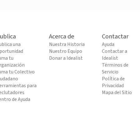
ublica
Acerca de
Contactar
ublica una
Nuestra Historia
Ayuda
portunidad
Nuestro Equipo
Contactar a
uma tu
Donar a Idealist
Idealist
rganización
Términos de
uma tu Colectivo
Servicio
iudadano
Política de
erramientas para
Privacidad
eclutadores
Mapa del Sitio
entro de Ayuda