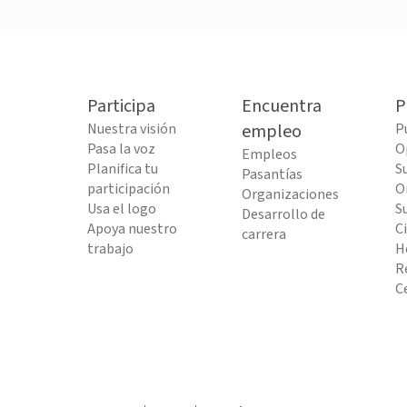
Participa
Encuentra
P
Nuestra visión
empleo
P
Pasa la voz
O
Empleos
Planifica tu
S
Pasantías
participación
O
Organizaciones
Usa el logo
S
Desarrollo de
Apoya nuestro
C
carrera
trabajo
H
R
C