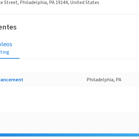
ce Street, Philadelphia, PA 19144, United States
ientes
leos
sting
dvancement
Philadelphia, PA