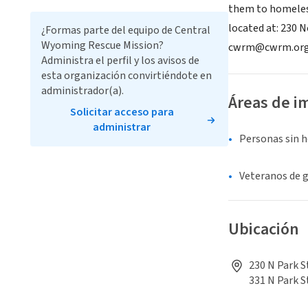
them to homeless
located at: 230 
¿Formas parte del equipo de Central
Wyoming Rescue Mission?
cwrm@cwrm.or
Administra el perfil y los avisos de
esta organización convirtiéndote en
administrador(a).
Áreas de i
Solicitar acceso para
administrar
Personas sin 
Veteranos de 
Ubicación
230 N Park S
331 N Park S