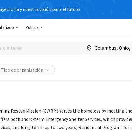
yectoria y nuestra visión para el futuro.
N SIN FIN DE LUCRO
ntariado
Publica
l Wyoming Rescue Mission
cwrm.org/
Compartir
Tipo de organización
ming Rescue Mission (CWRM) serves the homeless by meeting the
ffers both short-term Emergency Shelter Services, which provides
ces, and long-term (up to two years) Residential Programs for th