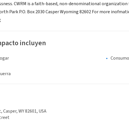
ness. CWRM is a faith-based, non-denominational organization 
North Park P.O. Box 2030 Casper Wyoming 82602 For more inofmatio
g
mpacto incluyen
hogar
Consumo 
guerra
t, Casper, WY 82601, USA
treet