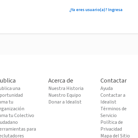
¿Ya eres usuario(a)? Ingresa
ublica
Acerca de
Contactar
ublica una
Nuestra Historia
Ayuda
portunidad
Nuestro Equipo
Contactar a
uma tu
Donar a Idealist
Idealist
rganización
Términos de
uma tu Colectivo
Servicio
iudadano
Política de
erramientas para
Privacidad
eclutadores
Mapa del Sitio