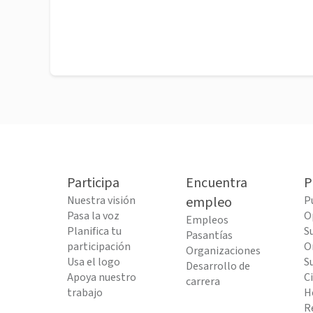
Participa
Encuentra
P
Nuestra visión
empleo
P
Pasa la voz
O
Empleos
Planifica tu
S
Pasantías
participación
O
Organizaciones
Usa el logo
S
Desarrollo de
Apoya nuestro
C
carrera
trabajo
H
R