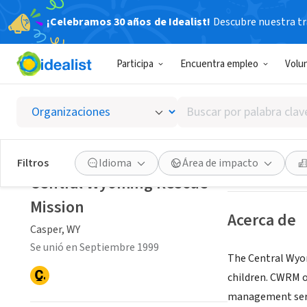
¡Celebramos 30 años de Idealist!
Descubre nuestra tra
ORGANIZACIÓ
Participa
Encuentra empleo
Volu
Centra
Buscar
Casper, WY
|
www.
por
palabra
clave
Guardar
Filtros
Idioma
Área de impacto
o
Central Wyoming Rescue
interés
Mission
Acerca de
Casper, WY
Se unió en Septiembre 1999
The Central Wyo
children. CWRM o
management servi