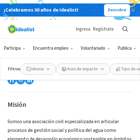
¡Celebramos 30 años de Idealist!
Descubre
ORGANIZACIÓN SIN FIN DE LUCRO
Ingresa
Regístrate
Centro de Estudios para el
Desarrollo y la Participación -
Participa
Encuentra empleo
Voluntariado
Publica
CEDEP
Magdalena del Mar, Provincia de Lima, Perú
|
cedepperu.org/
Filtros
Idioma
Área de impacto
Tipo de o
Misión
Somos una asociación civil especializada en articular
procesos de gestión social y política del agua como
elemento de desarrollo económico sostenible en ámbitos