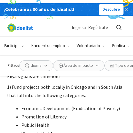
¡Celebramos 30 años de Idealist!
Descubre
ORGANIZACIÓN SIN FIN DE LUCRO
Ekya
Ingresa
Regístrate
Chicago, IL
|
www.ekya.org
Participa
Encuentra empleo
Voluntariado
Publica
Acerca de
Filtros
Idioma
Área de impacto
Tipo de o
Ekya's goals are threefold:
1) Fund projects both locally in Chicago and in South Asia
that fall into the following categories:
Economic Development (Eradication of Poverty)
Promotion of Literacy
Public Health