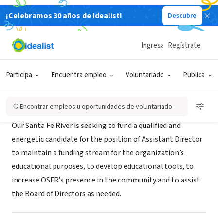
¡Celebramos 30 años de Idealist!
Descubre
ORGANIZACIÓN SIN FIN DE LUCRO
Our Santa Fe River, Inc.
Ingresa
Regístrate
Fort White, FL
|
www.oursantaferiver.org
Participa
Encuentra empleo
Voluntariado
Publica
Acerca de
Encontrar empleos u oportunidades de voluntariado
Our Santa Fe River is seeking to fund a qualified and
energetic candidate for the position of Assistant Director
to maintain a funding stream for the organization’s
educational purposes, to develop educational tools, to
increase OSFR’s presence in the community and to assist
the Board of Directors as needed.