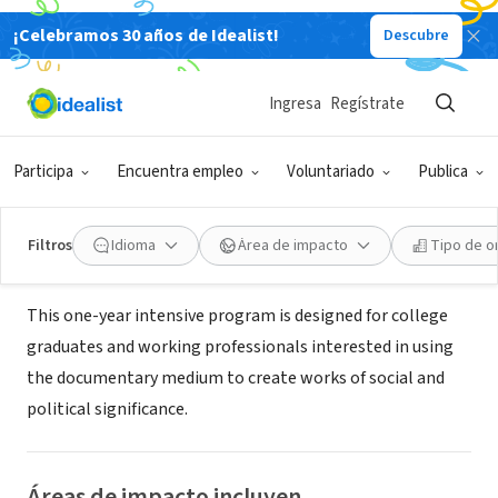
¡Celebramos 30 años de Idealist!
Descubre
ORGANIZACIÓN SIN FIN DE LUCRO
The New School- Documentary
Ingresa
Regístrate
Media Studies
Participa
Encuentra empleo
Voluntariado
Publica
New York, NY
|
www.newschool.edu/docstudies
Filtros
Idioma
Área de impacto
Tipo de o
Acerca de
This one-year intensive program is designed for college
graduates and working professionals interested in using
the documentary medium to create works of social and
political significance.
Áreas de impacto incluyen