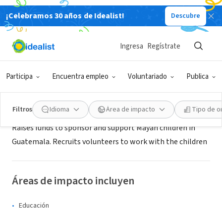
¡Celebramos 30 años de Idealist!
Descubre
ORGANIZACIÓN SIN FIN DE LUCRO
La Pedrera School Project
Ingresa
Regístrate
Beaverton, OR
|
lapedreraschoolproject.com
Participa
Encuentra empleo
Voluntariado
Publica
Acerca de
Filtros
Idioma
Área de impacto
Tipo de o
Raises funds to sponsor and support Mayan children in
Guatemala. Recruits volunteers to work with the children
Áreas de impacto incluyen
Educación