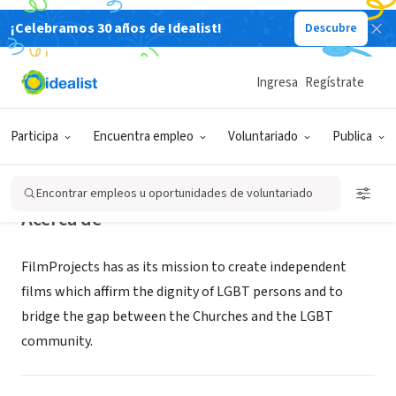
¡Celebramos 30 años de Idealist!
Descubre
ORGANIZACIÓN SIN FIN DE LUCRO
FilmProjects
Ingresa
Regístrate
CA
Participa
Encuentra empleo
Voluntariado
Publica
Encontrar empleos u oportunidades de voluntariado
Acerca de
FilmProjects has as its mission to create independent
films which affirm the dignity of LGBT persons and to
bridge the gap between the Churches and the LGBT
community.