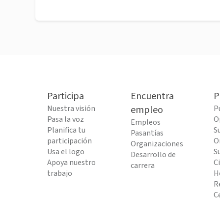
Participa
Encuentra
P
Nuestra visión
empleo
P
Pasa la voz
O
Empleos
Planifica tu
S
Pasantías
participación
O
Organizaciones
Usa el logo
S
Desarrollo de
Apoya nuestro
C
carrera
trabajo
H
R
C