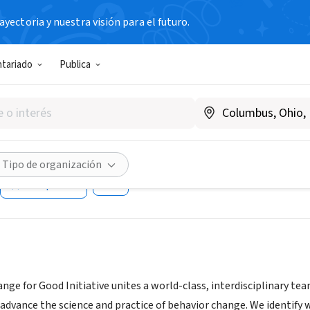
yectoria y nuestra visión para el futuro.
N SIN FIN DE LUCRO
ntariado
Publica
avior Change for Good Initia
ity of Pennsylvania
|
bcfg.wharton.upenn.edu/
Tipo de organización
Compartir
nge for Good Initiative unites a world-class, interdisciplinary te
 advance the science and practice of behavior change. We identify