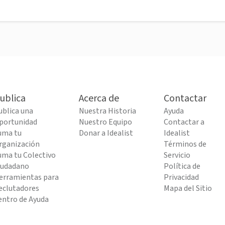
ublica
Acerca de
Contactar
ublica una
Nuestra Historia
Ayuda
portunidad
Nuestro Equipo
Contactar a
uma tu
Donar a Idealist
Idealist
rganización
Términos de
uma tu Colectivo
Servicio
iudadano
Política de
erramientas para
Privacidad
eclutadores
Mapa del Sitio
entro de Ayuda