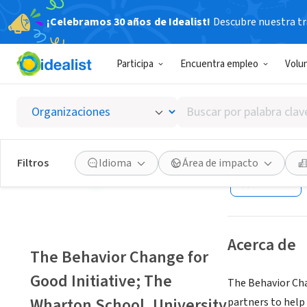
¡Celebramos 30 años de Idealist!
Descubre nuestra tra
ORGANIZACIÓ
Participa
Encuentra empleo
Volu
The Beh
Univers
Buscar
por
palabra
Philadelphia, PA
clave
Filtros
Idioma
Área de impacto
o
Guardar
interés
Acerca de
The Behavior Change for
Good Initiative; The
The Behavior Cha
Wharton School, University
partners to help