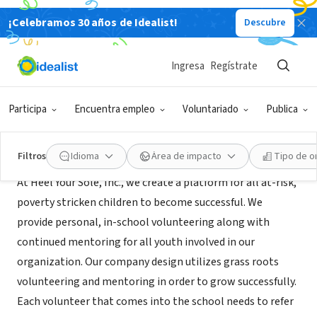
¡Celebramos 30 años de Idealist!
Descubre
ORGANIZACIÓN SIN FIN DE LUCRO
Heel Your Sole
Ingresa
Regístrate
New York, NY
|
www.heelyoursole.org
Participa
Encuentra empleo
Voluntariado
Publica
Acerca de
Filtros
Idioma
Área de impacto
Tipo de o
At Heel Your Sole, Inc., we create a platform for all at-risk,
poverty stricken children to become successful. We
provide personal, in-school volunteering along with
continued mentoring for all youth involved in our
organization. Our company design utilizes grass roots
volunteering and mentoring in order to grow successfully.
Each volunteer that comes into the school needs to refer