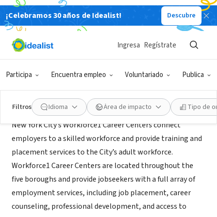
¡Celebramos 30 años de Idealist!
Descubre
ORGANIZACIÓN SIN FIN DE LUCRO
Workforce1 Center
Ingresa
Regístrate
Bronx, NY
Participa
Encuentra empleo
Voluntariado
Publica
Acerca de
Filtros
Idioma
Área de impacto
Tipo de o
New York City’s Workforce1 Career Centers connect
employers to a skilled workforce and provide training and
placement services to the City’s adult workforce.
Workforce1 Career Centers are located throughout the
five boroughs and provide jobseekers with a full array of
employment services, including job placement, career
counseling, professional development, and access to