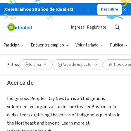
¡Celebramos 30 años de Idealist!
Descubre
ORGANIZACIÓN SIN FIN DE LUCRO
Ingresa
Regístrate
Indigenous Peoples Day Newton
Participa
Encuentra empleo
Voluntariado
Publica
Newton, MA
|
ipdnewton.org/celebration
Filtros
Idioma
Área de impacto
Tipo de o
Acerca de
Indigenous Peoples Day Newton is an Indigenous
volunteer-led organization in the Greater Boston area
dedicated to uplifting the voices of Indigenous peoples in
the Northeast and beyond. Learn more at