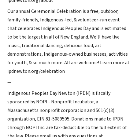
ipdnewton.org/about
Our annual Ceremonial Celebration is a free, outdoor,
family-friendly, Indigenous-led, & volunteer-run event
that celebrates Indigenous Peoples Day and is estimated
to be the largest in all of New England. We’ll have live
music, traditional dancing, delicious food, art
demonstrations, Indigenous-owned businesses, activities
for youth, & so much more. All are welcome! Learn more at
ipdnewton.org/celebration
—
Indigenous Peoples Day Newton (IPDN) is fiscally
sponsored by NOPI - Nonprofit Incubator, a
Massachusetts nonprofit corporation and 501(c)(3)
organization, EIN 81-5089505. Donations made to IPDN
through NOPI Inc. are tax-deductible to the full extent of
the law. Please email us with any questions at