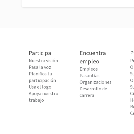
Participa
Encuentra
P
Nuestra visión
empleo
P
Pasa la voz
O
Empleos
Planifica tu
S
Pasantías
participación
O
Organizaciones
Usa el logo
S
Desarrollo de
Apoya nuestro
C
carrera
trabajo
H
R
C