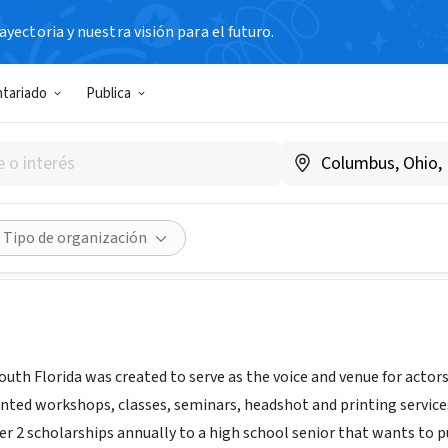
yectoria y nuestra visión para el futuro.
N SIN FIN DE LUCRO
ntariado
Publica
ctors of South Florida
ww.blackactorsofsouthflorida.org
Compartir
Tipo de organización
outh Florida was created to serve as the voice and venue for actors
unted workshops, classes, seminars, headshot and printing service
er 2 scholarships annually to a high school senior that wants to p