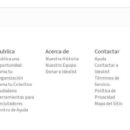
ublica
Acerca de
Contactar
ublica una
Nuestra Historia
Ayuda
portunidad
Nuestro Equipo
Contactar a
uma tu
Donar a Idealist
Idealist
rganización
Términos de
uma tu Colectivo
Servicio
iudadano
Política de
erramientas para
Privacidad
eclutadores
Mapa del Sitio
entro de Ayuda