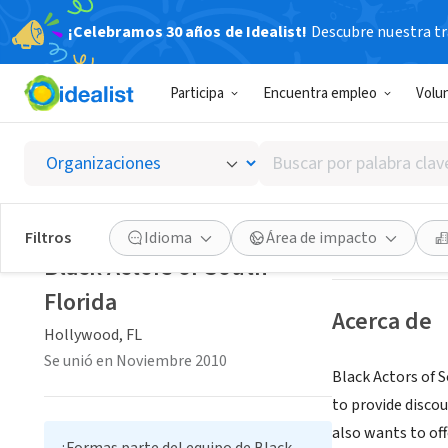
¡Celebramos 30 años de Idealist!
Descubre nuestra tra
ORGANIZACIÓ
Participa
Encuentra empleo
Volu
Black A
Buscar
Hollywood, FL
|
w
por
palabra
clave
Guardar
Filtros
Idioma
Área de impacto
o
Black Actors of South
interés
Florida
Acerca de
Hollywood, FL
Se unió en Noviembre 2010
Black Actors of S
to provide disco
also wants to off