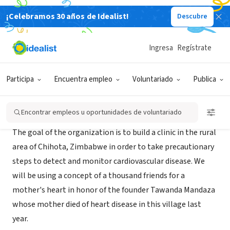
¡Celebramos 30 años de Idealist!
Descubre
ORGANIZACIÓN SIN FIN DE LUCRO
Merjury Mandaza Foundation
Ingresa
Regístrate
Washington, DC
Participa
Encuentra empleo
Voluntariado
Publica
Acerca de
Encontrar empleos u oportunidades de voluntariado
The goal of the organization is to build a clinic in the rural
area of Chihota, Zimbabwe in order to take precautionary
steps to detect and monitor cardiovascular disease. We
will be using a concept of a thousand friends for a
mother's heart in honor of the founder Tawanda Mandaza
whose mother died of heart disease in this village last
year.