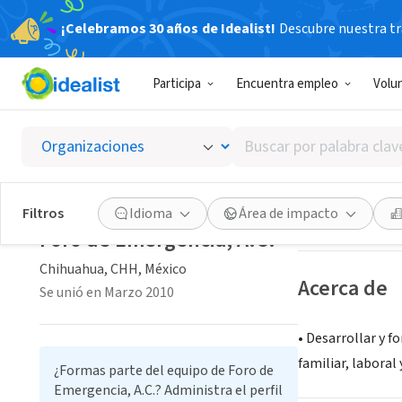
¡Celebramos 30 años de Idealist!
Descubre nuestra tra
ORGANIZACIÓ
Participa
Encuentra empleo
Volu
Foro de
Buscar
Chihuahua, CHH,
por
palabra
clave
Guardar
Filtros
Idioma
Área de impacto
o
Foro de Emergencia, A.C.
interés
Chihuahua, CHH, México
Acerca de
Se unió en Marzo 2010
• Desarrollar y f
familiar, laboral 
¿Formas parte del equipo de Foro de
Emergencia, A.C.? Administra el perfil