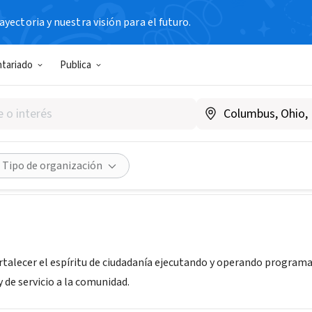
yectoria y nuestra visión para el futuro.
N SIN FIN DE LUCRO
ntariado
Publica
 Emergencia, A.C.
 México
|
www.emergencia.org.mx
Compartir
Tipo de organización
ortalecer el espíritu de ciudadanía ejecutando y operando programa
y de servicio a la comunidad.