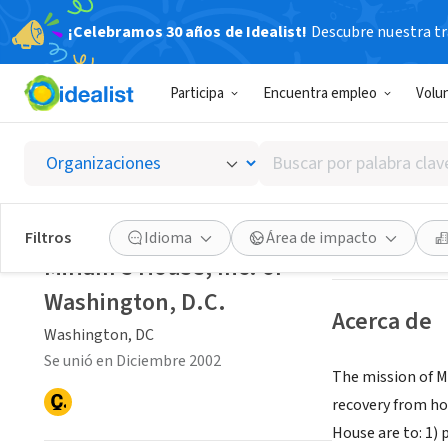
¡Celebramos 30 años de Idealist!
Descubre nuestra tra
ORGANIZACIÓ
Participa
Encuentra empleo
Volu
Miriam'
Buscar
Washington, DC
|
por
palabra
clave
Guardar
Filtros
Idioma
Área de impacto
o
Miriam's House, Inc. of
interés
Washington, D.C.
Acerca de
Washington, DC
Se unió en Diciembre 2002
The mission of M
recovery from ho
House are to: 1)