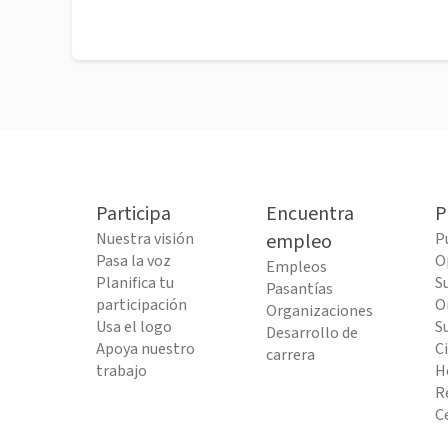
Participa
Encuentra
P
Nuestra visión
empleo
P
Pasa la voz
O
Empleos
Planifica tu
S
Pasantías
participación
O
Organizaciones
Usa el logo
S
Desarrollo de
Apoya nuestro
C
carrera
trabajo
H
R
C