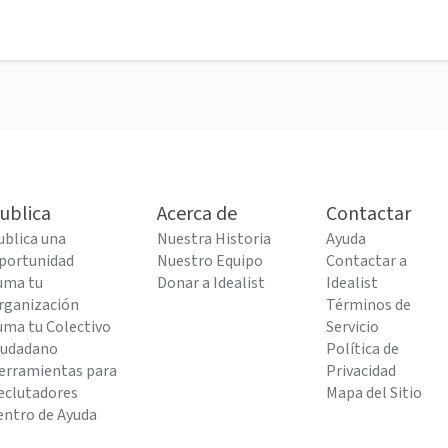
ublica
Acerca de
Contactar
ublica una
Nuestra Historia
Ayuda
portunidad
Nuestro Equipo
Contactar a
uma tu
Donar a Idealist
Idealist
rganización
Términos de
uma tu Colectivo
Servicio
iudadano
Política de
erramientas para
Privacidad
eclutadores
Mapa del Sitio
entro de Ayuda