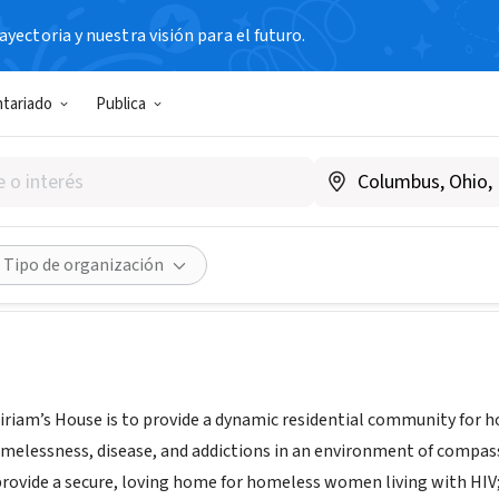
yectoria y nuestra visión para el futuro.
N SIN FIN DE LUCRO
ntariado
Publica
s House, Inc. of Washington, 
www.miriamshouse.org
Compartir
Tipo de organización
iriam’s House is to provide a dynamic residential community for
melessness, disease, and addictions in an environment of compassi
 provide a secure, loving home for homeless women living with H