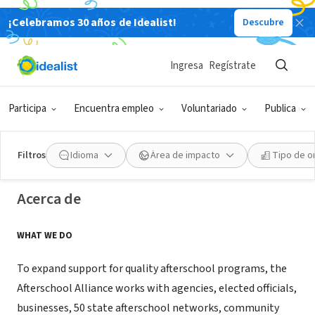
¡Celebramos 30 años de Idealist!
Descubre
ORGANIZACIÓN SIN FIN DE LUCRO
Ingresa
Regístrate
Afterschool Alliance
Participa
Encuentra empleo
Voluntariado
Publica
Washington, DC
|
www.afterschoolalliance.org
Filtros
Idioma
Área de impacto
Tipo de o
Acerca de
WHAT WE DO
To expand support for quality afterschool programs, the
Afterschool Alliance works with agencies, elected officials,
businesses, 50 state afterschool networks, community